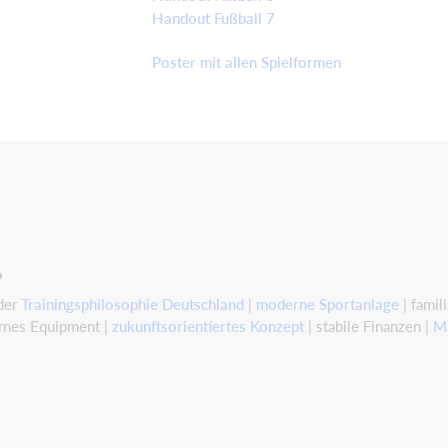
Handout Fußball 7
Poster mit allen Spielformen
?
 der
Trainingsphilosophie Deutschland
|
moderne Sportanlage
| famil
ernes Equipment |
zukunftsorientiertes Konzept
| stabile Finanzen |
M